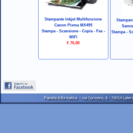
Stampante Inkjet Multifunzione
Stampant
Canon Pixma MX495
Samsu
Stampa -
Scansione -
Copia -
Fax -
Stampa -
Sc
WiFi
€ 70,00