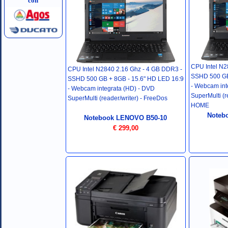
con
CPU Intel N2
CPU Intel N2840 2.16 Ghz -
4 GB DDR3 -
SSHD 500 GB
SSHD 500 GB + 8GB -
15.6" HD LED 16:9
-
Webcam inte
-
Webcam integrata (HD) -
DVD
SuperMulti (re
SuperMulti (reader/writer) -
FreeDos
HOME
Noteb
Notebook LENOVO B50-
10
€ 299,00