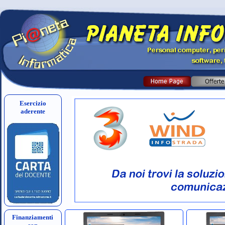
Esercizio
aderente
Finanziamenti